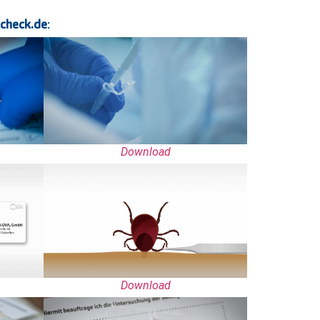
check.de
:
Download
Download