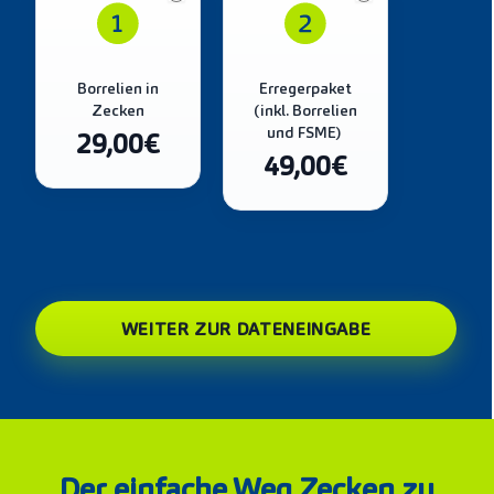
Anforderung
Borrelien in
Erregerpaket
Zecken
(inkl. Borrelien
und FSME)
29,00€
49,00€
WEITER ZUR DATENEINGABE
Der einfache Weg Zecken zu