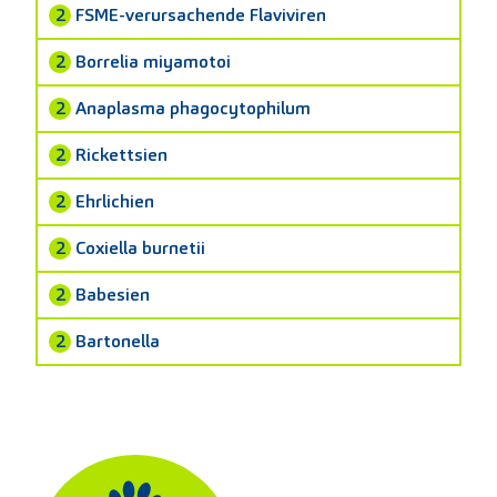
2
FSME-verursachende Flaviviren
2
Borrelia miyamotoi
2
Anaplasma phagocytophilum
2
Rickettsien
2
Ehrlichien
2
Coxiella burnetii
2
Babesien
2
Bartonella